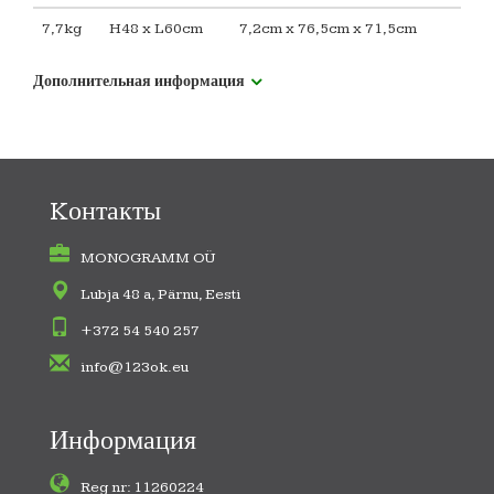
7,7kg
H48 x L60cm
7,2cm x 76,5cm x 71,5cm
Дополнительная информация
Kонтакты
MONOGRAMM OÜ
Lubja 48 a, Pärnu, Eesti
+372 54 540 257
info@123ok.eu
Информация
Reg nr: 11260224