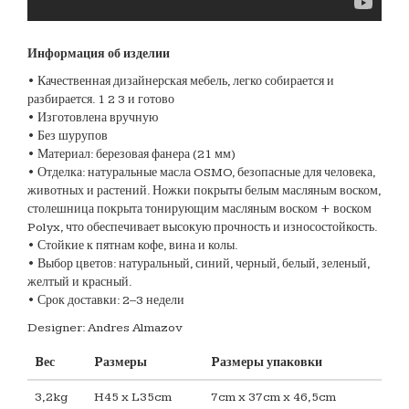
Информация об изделии
• Качественная дизайнерская мебель, легко собирается и
разбирается. 1 2 3 и готово
• Изготовлена вручную
• Без шурупов
• Материал: березовая фанера (21 мм)
• Отделка: натуральные масла OSMO, безопасные для человека,
животных и растений. Ножки покрыты белым масляным воском,
столешница покрыта тонирующим масляным воском + воском
Polyx, что обеспечивает высокую прочность и износостойкость.
• Стойкие к пятнам кофе, вина и колы.
• Выбор цветов: натуральный, синий, черный, белый, зеленый,
желтый и красный.
• Срок доставки: 2–3 недели
Designer: Andres Almazov
Bес
Pазмеры
Pазмеры упаковки
3,2kg
H45 x L35cm
7cm x 37cm x 46,5cm