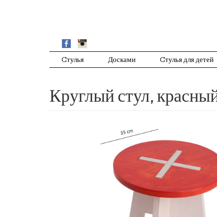
Cтулья
Досками
Cтулья для детей
Круглый стул, красны