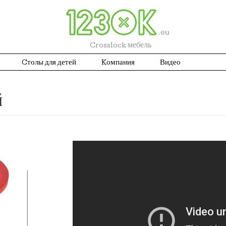
Crosslock мебель
Cтолы для детей
Kомпания
Видео
й