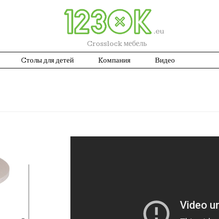
Crosslock мебель
Cтолы для детей
Kомпания
Видео