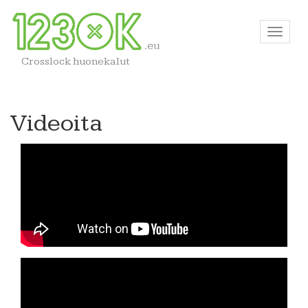
Crosslock huonekalut
Videoita