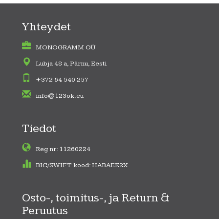
Yhteydet
MONOGRAMM OÜ
Lubja 48 a, Pärnu, Eesti
+372 54 540 257
info@123ok.eu
Tiedot
Reg nr: 11260224
BIC/SWIFT kood: HABAEE2X
Osto-, toimitus-, ja Return &
Peruutus