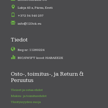
Lubja 48 a, Pärnu, Eesti
+372 54 540 257
info@123ok.eu
Tiedot
Reg nr: 11260224
BIC/SWIFT kood: HABAEE2X
Osto-, toimitus-, ja Return &
Peruutus
Yleiset ja ostaa ehdot
Maksu- ja toimitusehdot
Yksityisyyden suoja