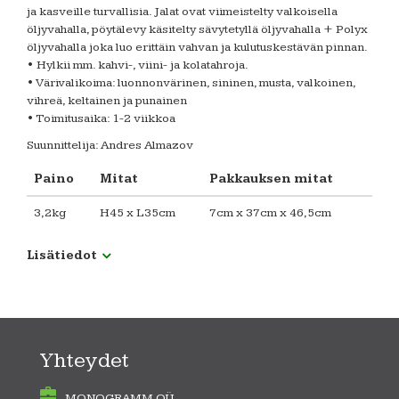
ja kasveille turvallisia. Jalat ovat viimeistelty valkoisella
öljyvahalla, pöytälevy käsitelty sävytetyllä öljyvahalla + Polyx
öljyvahalla joka luo erittäin vahvan ja kulutuskestävän pinnan.
• Hylkii mm. kahvi-, viini- ja kolatahroja.
• Värivalikoima: luonnonvärinen, sininen, musta, valkoinen,
vihreä, keltainen ja punainen
• Toimitusaika: 1-2 viikkoa
Suunnittelija: Andres Almazov
Paino
Mitat
Pakkauksen mitat
3,2kg
H45 x L35cm
7cm x 37cm x 46,5cm
Lisätiedot
Yhteydet
MONOGRAMM OÜ