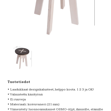
Tuotetiedot
• Laadukkaat designkalusteet, helppo koota. 1 2 3 ja OK!
• Valmistettu käsityönä
• Ei ruuveja
• Materiaali: koivuvaneri (21 mm)
• Viimeistely: luonnonmukaiset OSMO-öljyt, ihmisille, elämille