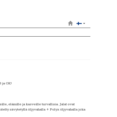
3 ja OK!
e, elämille ja kasveille turvallisia. Jalat ovat
itelty sävytetyllä öljyvahalla + Polyx öljyvahalla joka