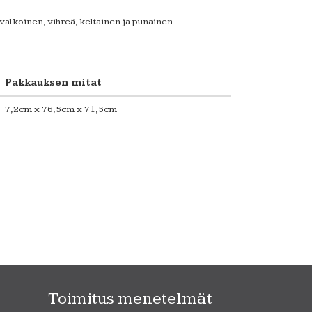
valkoinen, vihreä, keltainen ja punainen
Pakkauksen mitat
7,2cm x 76,5cm x 71,5cm
Toimitus menetelmät