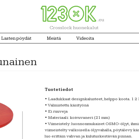
Crosslock huonekalut
Lasten pöydät
Meistä
Videoita
punainen
Tuotetiedot
• Laadukkaat designkalusteet, helppo koota. 1 2 
• Valmistettu käsityönä
• Ei ruuveja
• Materiaali: koivuvaneri (21 mm)
• Viimeistely: luonnonmukaiset OSMO-öljyt, ihmisill
viimeistelty valkoisella öljyvahalla, pöytälevy käs
luo erittäin vahvan ja kulutuskestävän pinnan.