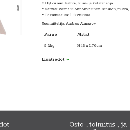
• Hylkii mm. kahvi-, viini- ja kolatahroja.
• Värivalikoima: luonnonvärinen, sininen, musta, 
• Toimitusaika: 1-2 viikkoa
Suunnittelija: Andres Almazov
Paino
Mitat
8,2kg
H48 x L70cm
Lisätiedot
dot
Osto-, toimitus-, ja