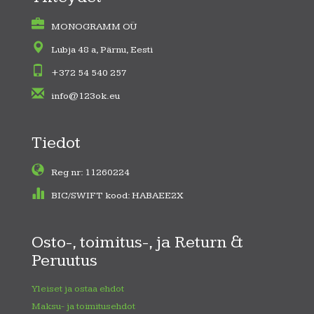
MONOGRAMM OÜ
Lubja 48 a, Pärnu, Eesti
+372 54 540 257
info@123ok.eu
Tiedot
Reg nr: 11260224
BIC/SWIFT kood: HABAEE2X
Osto-, toimitus-, ja Return &
Peruutus
Yleiset ja ostaa ehdot
Maksu- ja toimitusehdot