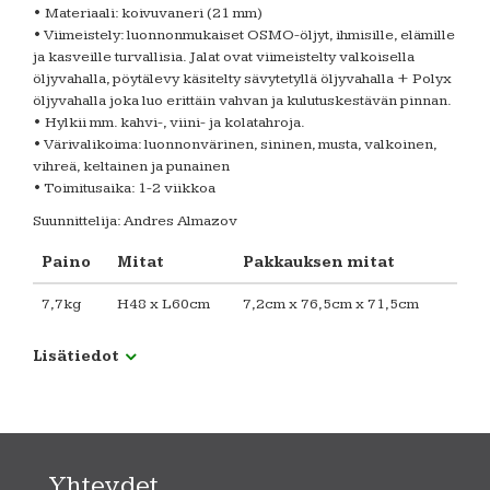
• Materiaali: koivuvaneri (21 mm)
• Viimeistely: luonnonmukaiset OSMO-öljyt, ihmisille, elämille
ja kasveille turvallisia. Jalat ovat viimeistelty valkoisella
öljyvahalla, pöytälevy käsitelty sävytetyllä öljyvahalla + Polyx
öljyvahalla joka luo erittäin vahvan ja kulutuskestävän pinnan.
• Hylkii mm. kahvi-, viini- ja kolatahroja.
• Värivalikoima: luonnonvärinen, sininen, musta, valkoinen,
vihreä, keltainen ja punainen
• Toimitusaika: 1-2 viikkoa
Suunnittelija: Andres Almazov
Paino
Mitat
Pakkauksen mitat
7,7kg
H48 x L60cm
7,2cm x 76,5cm x 71,5cm
Lisätiedot
Yhteydet