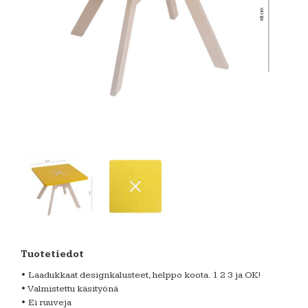
Tuotetiedot
• Laadukkaat designkalusteet, helppo koota. 1 2 3 ja OK!
• Valmistettu käsityönä
• Ei ruuveja