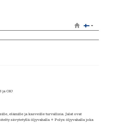
3 ja OK!
e, elämille ja kasveille turvallisia. Jalat ovat
itelty sävytetyllä öljyvahalla + Polyx öljyvahalla joka