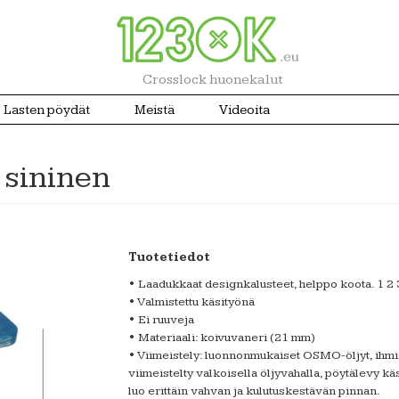
Crosslock huonekalut
Lasten pöydät
Meistä
Videoita
 sininen
Tuotetiedot
• Laadukkaat designkalusteet, helppo koota. 1 2 
• Valmistettu käsityönä
• Ei ruuveja
• Materiaali: koivuvaneri (21 mm)
• Viimeistely: luonnonmukaiset OSMO-öljyt, ihmisill
viimeistelty valkoisella öljyvahalla, pöytälevy käs
luo erittäin vahvan ja kulutuskestävän pinnan.