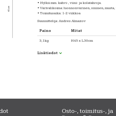
• Hylkii mm. kahvi-, viini- ja kolatahroja.
• Värivalikoima: luonnonvärinen, sininen, musta, 
• Toimitusaika: 1-2 viikkoa
Suunnittelija: Andres Almazov
Paino
Mitat
3,1kg
H45 x L30cm
Lisätiedot
dot
Osto-, toimitus-, ja